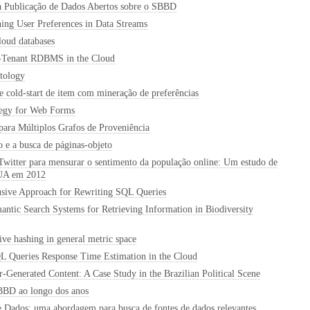
 Publicação de Dados Abertos sobre o SBBD
ing User Preferences in Data Streams
cloud databases
i-Tenant RDBMS in the Cloud
tology
cold-start de item com mineração de preferências
tegy for Web Forms
ra Múltiplos Grafos de Proveniência
 e a busca de páginas-objeto
 Twitter para mensurar o sentimento da população online: Um estudo de
EUA em 2012
sive Approach for Rewriting SQL Queries
antic Search Systems for Retrieving Information in Biodiversity
ve hashing in general metric space
L Queries Response Time Estimation in the Cloud
-Generated Content: A Case Study in the Brazilian Political Scene
SBBD ao longo dos anos
 Dados: uma abordagem para busca de fontes de dados relevantes