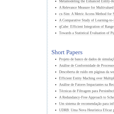
Metamodeling the Enhanced Entity-R
A Relevance Measure for Multivalued 
cx-Sim: A Metric Access Method for S
A Comparative Study of Learning-to
qCube: Efficient Integration of Ran
Towards a Statistical Evaluation of Pi
Short Papers
Projeto de banco de dados de simulaç
Análise de Conformidade de Process
Descoberta de ruído em páginas da w
Efficient Entity Maching over Multi
Análise de Fatores Impactantes na Re
Técnicas de Filtragem para Persistên
A Redundancy-Free Approach to Sch
Um sistema de recomendação para info
UDRB: Uma Nova Heurística Eficaz pa