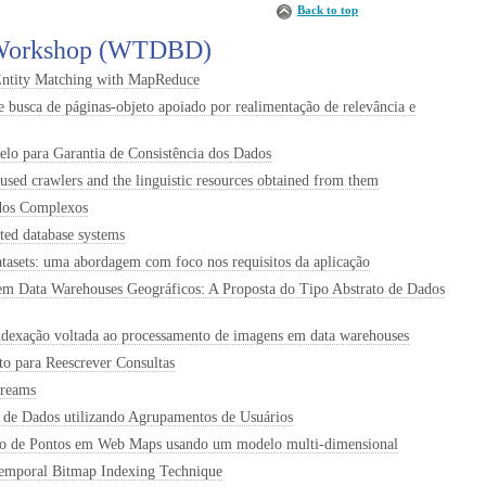
Back to top
n Workshop (WTDBD)
Entity Matching with MapReduce
 busca de páginas-objeto apoiado por realimentação de relevância e
 para Garantia de Consistência dos Dados
cused crawlers and the linguistic resources obtained from them
dos Complexos
sted database systems
asets: uma abordagem com foco nos requisitos da aplicação
em Data Warehouses Geográficos: A Proposta do Tipo Abstrato de Dados
dexação voltada ao processamento de imagens em data warehouses
to para Reescrever Consultas
treams
de Dados utilizando Agrupamentos de Usuários
 de Pontos em Web Maps usando um modelo multi-dimensional
Temporal Bitmap Indexing Technique