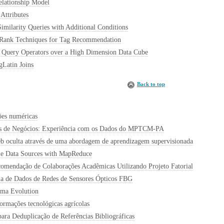
elationship Model
Attributes
imilarity Queries with Additional Conditions
-Rank Techniques for Tag Recommendation
ge Query Operators over a High Dimension Data Cube
gLatin Joins
Back to top
ões numéricas
os de Negócios: Experiência com os Dados do MPTCM-PA
eb oculta através de uma abordagem de aprendizagem supervisionada
ple Data Sources with MapReduce
comendação de Colaborações Acadêmicas Utilizando Projeto Fatorial
cia de Dados de Redes de Sensores Ópticos FBG
ema Evolution
rmações tecnológicas agrícolas
ra Deduplicação de Referências Bibliográficas