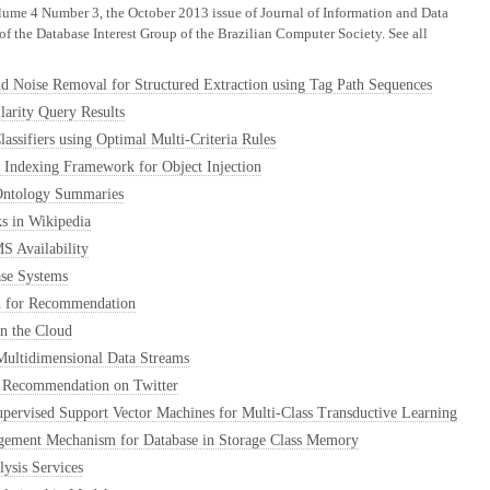
olume 4 Number 3, the October 2013 issue of Journal of Information and Data
f the Database Interest Group of the Brazilian Computer Society. See all
 Noise Removal for Structured Extraction using Tag Path Sequences
ilarity Query Results
lassifiers using Optimal Multi-Criteria Rules
Indexing Framework for Object Injection
 Ontology Summaries
s in Wikipedia
 Availability
ase Systems
 for Recommendation
n the Cloud
Multidimensional Data Streams
r Recommendation on Twitter
pervised Support Vector Machines for Multi-Class Transductive Learning
gement Mechanism for Database in Storage Class Memory
sis Services