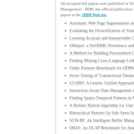
All accepted full papers were published in V
Management - JIDM, the official publication o
papers at the
JIDM Web site
.
Automatic Web Page Segmentation and
Evaluating the Diversification of Sim
Learning Accurate and Interpretable C
ObInject: a NoODMG Persistence and 
A Method for Building Personalized
Finding Missing Cross-Language Link
Under Pressure Benchmark for DDBMS
Stress Testing of Transactional Datab
GUARD: A Genetic Unified Approach
Interaction-Aware Data Management i
Finding Spatio-Temporal Patterns in 
A Holistic Hybrid Algorithm for Use
Hierarchical Bottom-Up Safe Semi-Su
SCM-BP: An Intelligent Buffer Mana
OBAS: An OLAP Benchmark for Analy