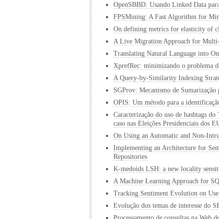
OpenSBBD: Usando Linked Data para
FPSMining: A Fast Algorithm for Min
On defining metrics for elasticity of 
A Live Migration Approach for Mult
Translating Natural Language into On
XprefRec: minimizando o problema de 
A Query-by-Similarity Indexing Stra
SGProv: Mecanismo de Sumarização pa
OPIS: Um método para a identificação
Caracterização do uso de hashtags do
caso nas Eleições Presidenciais dos 
On Using an Automatic and Non-Intru
Implementing an Architecture for Sem
Repositories
K-medoids LSH: a new locality sensiti
A Machine Learning Approach for SQ
Tracking Sentiment Evolution on User
Evolução dos temas de interesse do 
Processamento de consultas na Web de